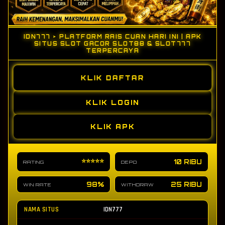
IDN777 ➤ PLATFORM RAIS CUAN HARI INI | APK
SITUS SLOT GACOR SLOT88 & SLOT777
TERPERCAYA
KLIK DAFTAR
KLIK LOGIN
KLIK APK
⭐⭐⭐⭐⭐
10 RIBU
RATING
DEPO
98%
25 RIBU
WIN RATE
WITHDRAW
NAMA SITUS
IDN777